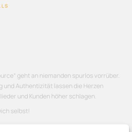
ALS
um unsere
en so
istert sind!
urce“ geht an niemanden spurlos vorrüber.
 und Authentizität lassen die Herzen
lieder und Kunden höher schlagen.
ich selbst!