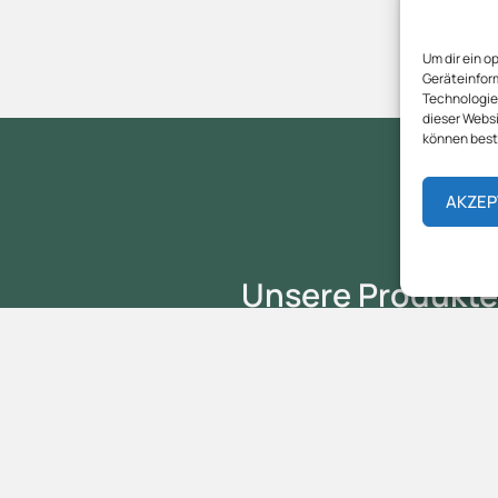
Um dir ein o
Geräteinfor
Technologien
dieser Websi
können best
AKZEP
Unsere Produkte
Käse
Wein
Öle
Kaffee
Tee
Schokolade