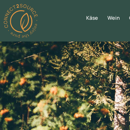
Käse
Wein