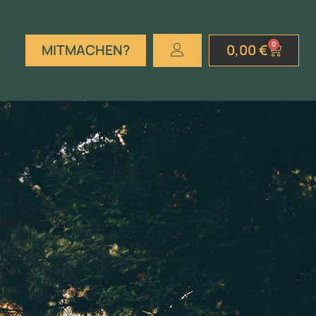
0
MITMACHEN?
0,00
€