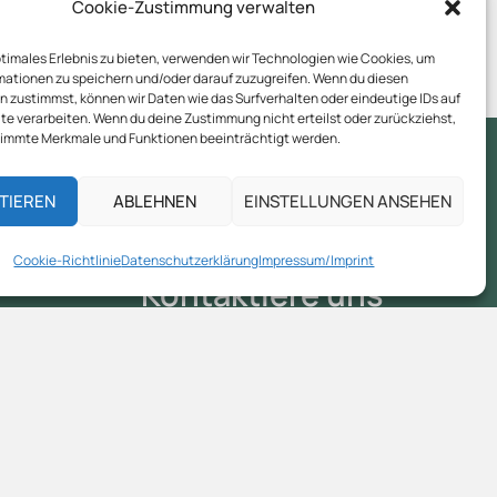
Cookie-Zustimmung verwalten
ptimales Erlebnis zu bieten, verwenden wir Technologien wie Cookies, um
mationen zu speichern und/oder darauf zuzugreifen. Wenn du diesen
 zustimmst, können wir Daten wie das Surfverhalten oder eindeutige IDs auf
te verarbeiten. Wenn du deine Zustimmung nicht erteilst oder zurückziehst,
immte Merkmale und Funktionen beeinträchtigt werden.
TIEREN
ABLEHNEN
EINSTELLUNGEN ANSEHEN
Cookie-Richtlinie
Datenschutzerklärung
Impressum/Imprint
Kontaktiere uns
+43 (0) 664 73 32 51 17
info@connect2source.org