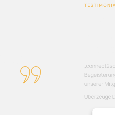
TESTIMONI
War
Kund
ugang zu
bege
achhaltigen
ht - und ganz
enten gleich
„connect2so
Begeisterung
unserer Mitg
Überzeuge D