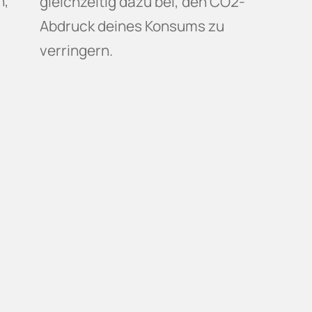
n,
gleichzeitig dazu bei, den CO2-
Abdruck deines Konsums zu
verringern.