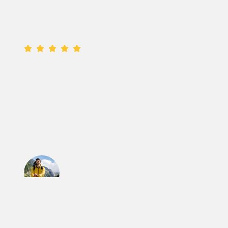
Ich bin begeistert. So geht einfacher Z
hochwertigen, frischen und vor allem n
Lebensmitteln. Transparenter geht's nic
nebenbei lernt man den oder die Produz
persönlich kennen.
Martin Stampfer
Kunde