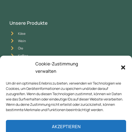
Unsere Produkte
Käse
Wein
Öle
Kaffee
Tee
Cookie-Zustimmung
Schokolade
verwalten
Fleisch
Um dir ein optimales Erlebnis zu bieten, verwenden wir Technologien wie
Zitrusfrüchte
Cookies, um Geräteinformationen zu speichern und/oder darauf
Seifen
zuzugreifen. Wenn du diesen Technologien zustimmst, können wir Daten
wie das Surfverhalten oder eindeutige IDs auf dieser Website verarbeiten.
Wenn du deine Zustimmung nicht erteilst oder zurückziehst, können
bestimmte Merkmale und Funktionen beeinträchtigt werden.
Kontaktiere uns
AKZEPTIEREN
+43 (0) 664 73 32 51 17