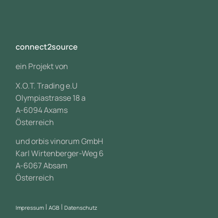
connect2source
ein Projekt von
X.O.T. Trading e.U
Olympiastrasse 18 a
A-6094 Axams
Österreich
und orbis vinorum GmbH
Karl Wirtenberger-Weg 6
A-6067 Absam
Österreich
|
|
Impressum
AGB
Datenschutz