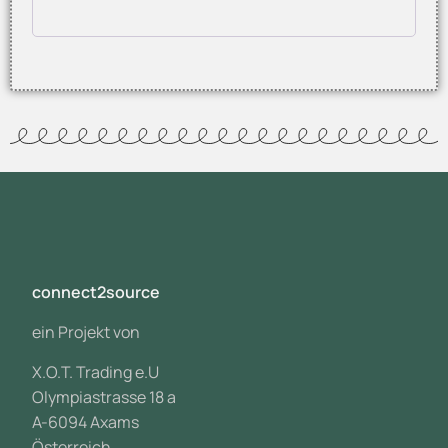
connect2source
ein Projekt von
X.O.T. Trading e.U
Olympiastrasse 18 a
A-6094 Axams
Österreich