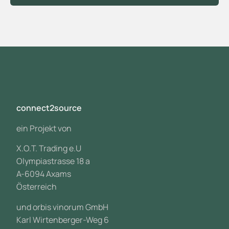
connect2source
ein Projekt von
X.O.T. Trading e.U
Olympiastrasse 18 a
A-6094 Axams
Österreich
und orbis vinorum GmbH
Karl Wirtenberger-Weg 6