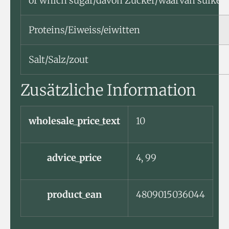
of which sugar/davon Zucker/waarvan suiker
Proteins/Eiweiss/eiwitten
Salt/Salz/zout
Zusätzliche Information
wholesale_price_text
10
advice_price
4, 99
product_ean
4809015036044