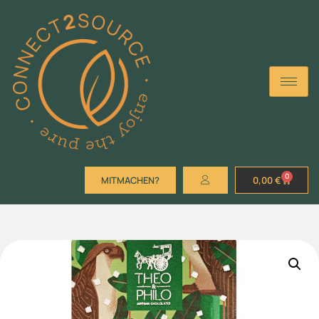
0
MITMACHEN?
0,00
€