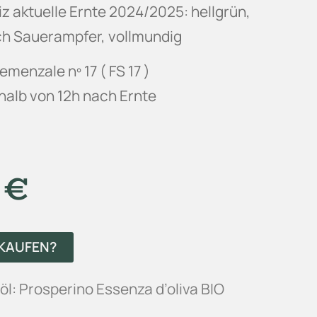
z aktuelle Ernte 2024/2025: hellgrün,
ch Sauerampfer, vollmundig
menzale nº 17 ( FS 17 )
halb von 12h nach Ernte
0
€
KAUFEN?
öl: Prosperino Essenza d’oliva BIO