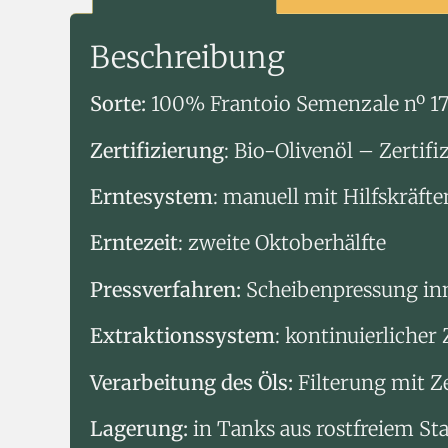
Beschreibung
Sorte:
100% Frantoio Semenzale nº 17 
Zertifizierung
: Bio-Olivenöl – Zertif
Erntesystem
: manuell mit Hilfskräfte
Erntezeit
: zweite Oktoberhälfte
Pressverfahren:
Scheibenpressung inn
Extraktionssystem
: kontinuierlicher
Verarbeitung des Öls:
Filterung mit Z
Lagerung:
in Tanks aus rostfreiem St