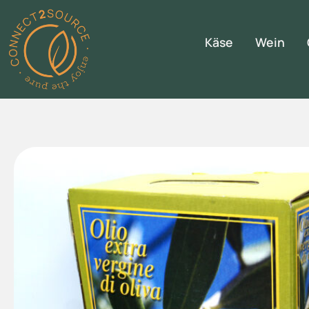
Käse
Wein