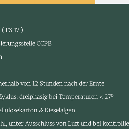
( FS 17 )
izierungsstelle CCPB
n
erhalb von 12 Stunden nach der Ernte
 Zyklus: dreiphasig bei Temperaturen < 27º
ellulosekarton & Kieselalgen
ahl, unter Ausschluss von Luft und bei kontroll