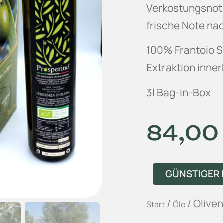
Verkostungsnoti
frische Note na
100% Frantoio Se
Extraktion inner
3l Bag-in-Box
84,0
GÜNSTIGER 
/
/ Oliven
Start
Öle