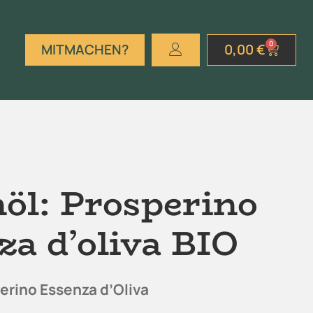
0
MITMACHEN?
0,00
€
nöl: Prosperino
za d’oliva BIO
erino Essenza d’Oliva